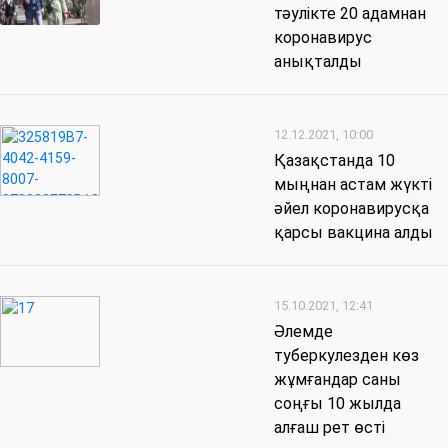
тәулікте 20 адамнан
коронавирус
анықталды
12.12.2021, 10:00
Қазақстанда 10
мыңнан астам жүкті
әйел коронавирусқа
қарсы вакцина алды
15.10.2021, 12:41
Әлемде
туберкулезден көз
жұмғандар саны
соңғы 10 жылда
алғаш рет өсті