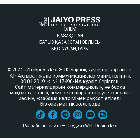
ӘЛЕМ
ҚАЗАҚСТАН
БАТЫС ҚАЗАҚСТАН ОБЛЫСЫ
БҚО АУДАНДАРЫ
© 2024. «Zhaikpress.kz». ЖШС Барлық құқықтар қорғалған.
ҚР Ақпарат және коммуникациялар министрлігінің
30.01.2019 ж. № 17490-ИА куәлігі берілген.
Сайт материалдарын коммерциялық не басқа
мақсатта толық немесе ішінара көшіруге тек сайт
иесінің жазбаша келісімімен рұқсат етіледі.
Біз әлеуметтік желілерде
Разработка сайта — Студия «Web-Design.kz»