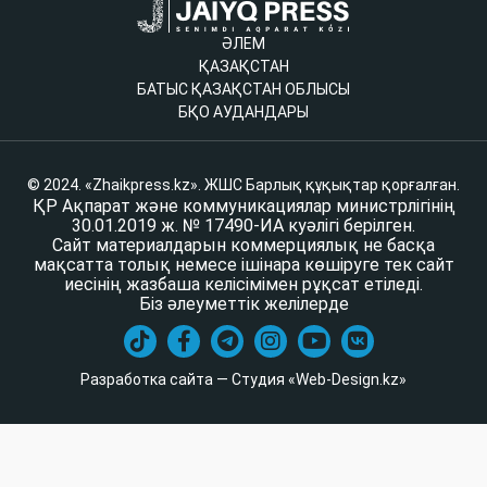
ӘЛЕМ
ҚАЗАҚСТАН
БАТЫС ҚАЗАҚСТАН ОБЛЫСЫ
БҚО АУДАНДАРЫ
© 2024. «Zhaikpress.kz». ЖШС Барлық құқықтар қорғалған.
ҚР Ақпарат және коммуникациялар министрлігінің
30.01.2019 ж. № 17490-ИА куәлігі берілген.
Сайт материалдарын коммерциялық не басқа
мақсатта толық немесе ішінара көшіруге тек сайт
иесінің жазбаша келісімімен рұқсат етіледі.
Біз әлеуметтік желілерде
Разработка сайта — Студия «Web-Design.kz»