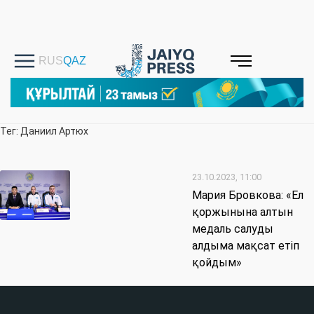
Тег: Даниил Артюх
23.10.2023, 11:00
Мария Бровкова: «Ел
қоржынына алтын
медаль салуды
алдыма мақсат етіп
қойдым»