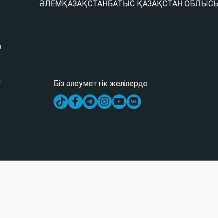
ӘЛЕМ
ҚАЗАҚСТАН
БАТЫС ҚАЗАҚСТАН ОБЛЫС
р
і
Біз әлеуметтік желілерде