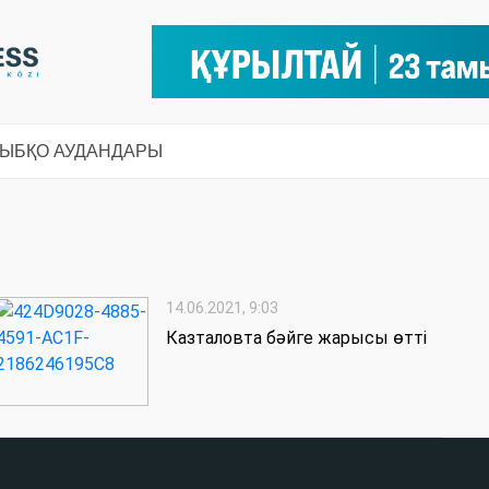
СЫ
БҚО АУДАНДАРЫ
14.06.2021, 9:03
Казталовта бәйге жарысы өтті