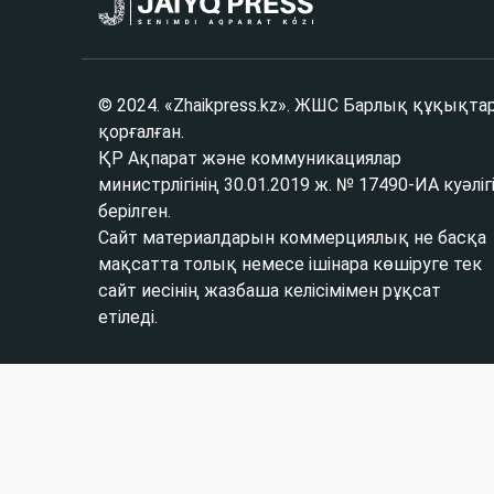
© 2024. «Zhaikpress.kz». ЖШС Барлық құқықта
қорғалған.
ҚР Ақпарат және коммуникациялар
министрлігінің 30.01.2019 ж. № 17490-ИА куәліг
берілген.
Сайт материалдарын коммерциялық не басқа
мақсатта толық немесе ішінара көшіруге тек
сайт иесінің жазбаша келісімімен рұқсат
етіледі.