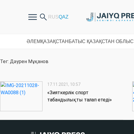
ӘЛЕМ
ҚАЗАҚСТАН
БАТЫС ҚАЗАҚСТАН ОБЛЫ
Тег: Дәурен Мұқанов
17.11.2021, 10:57
«Зияткерлік спорт
табандылықты талап етеді»