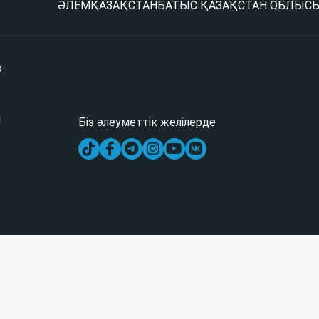
ӘЛЕМ
ҚАЗАҚСТАН
БАТЫС ҚАЗАҚСТАН ОБЛЫС
р
і
Біз әлеуметтік желілерде