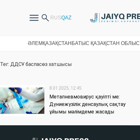
ӘЛЕМ
ҚАЗАҚСТАН
БАТЫС ҚАЗАҚСТАН ОБЛЫ
Тег: ДДСҰ баспасөз хатшысы
8.01.2025, 12:45
Метапневмовирус қауіпті ме:
Дүниежүзілік денсаулық сақтау
ұйымы мәлімдеме жасады