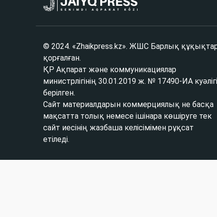
© 2024. «Zhaikpress.kz». ЖШС Барлық құқықта
қорғалған.
ҚР Ақпарат және коммуникациялар
министрлігінің 30.01.2019 ж. № 17490-ИА куәліг
берілген.
Сайт материалдарын коммерциялық не басқа
мақсатта толық немесе ішінара көшіруге тек
сайт иесінің жазбаша келісімімен рұқсат
етіледі.