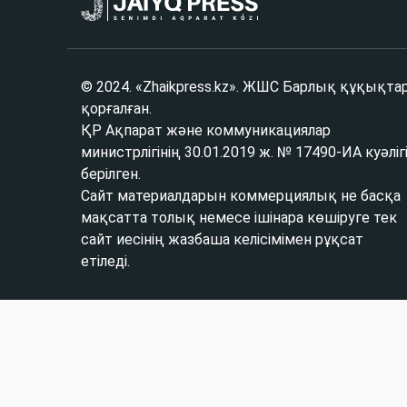
© 2024. «Zhaikpress.kz». ЖШС Барлық құқықта
қорғалған.
ҚР Ақпарат және коммуникациялар
министрлігінің 30.01.2019 ж. № 17490-ИА куәліг
берілген.
Сайт материалдарын коммерциялық не басқа
мақсатта толық немесе ішінара көшіруге тек
сайт иесінің жазбаша келісімімен рұқсат
етіледі.