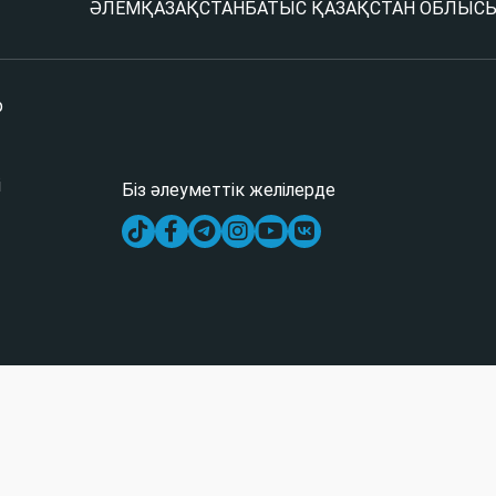
ӘЛЕМ
ҚАЗАҚСТАН
БАТЫС ҚАЗАҚСТАН ОБЛЫС
р
і
Біз әлеуметтік желілерде