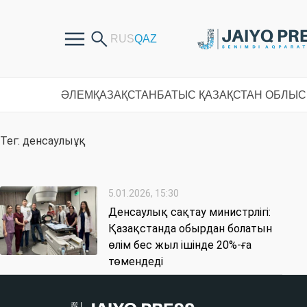
ӘЛЕМ
ҚАЗАҚСТАН
БАТЫС ҚАЗАҚСТАН ОБЛЫ
Тег: денсаулыұқ
5.01.2026, 15:30
Денсаулық сақтау министрлігі:
Қазақстанда обырдан болатын
өлім бес жыл ішінде 20%-ға
төмендеді