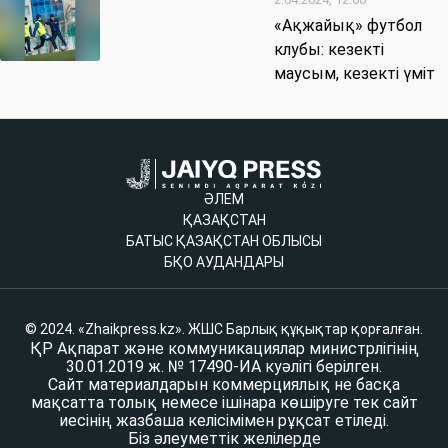
«Ақжайық» футбол
клубы: кезекті
маусым, кезекті үміт
ӘЛЕМ
ҚАЗАҚСТАН
БАТЫС ҚАЗАҚСТАН ОБЛЫСЫ
БҚО АУДАНДАРЫ
© 2024. «Zhaikpress.kz». ЖШС Барлық құқықтар қорғалған.
ҚР Ақпарат және коммуникациялар министрлігінің
30.01.2019 ж. № 17490-ИА куәлігі берілген.
Сайт материалдарын коммерциялық не басқа
мақсатта толық немесе ішінара көшіруге тек сайт
иесінің жазбаша келісімімен рұқсат етіледі.
Біз әлеуметтік желілерде