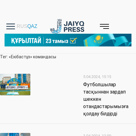
Тег: «Екібастұз» командасы
5.04.2024, 15:15
Футболшылар
тасқыннан зардап
шеккен
отандастарымызға
қолдау білдірді
2.04.2024, 12:00