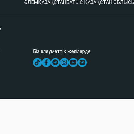
ӘЛЕМ
ҚАЗАҚСТАН
БАТЫС ҚАЗАҚСТАН ОБЛЫС
р
і
Біз әлеуметтік желілерде