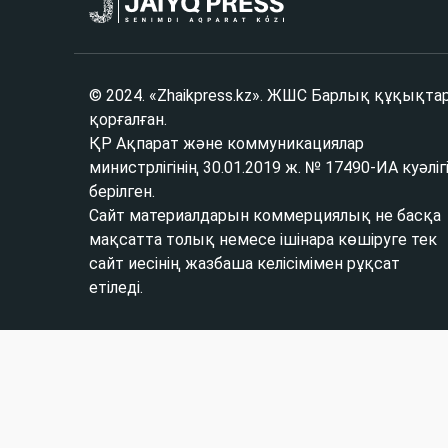
© 2024. «Zhaikpress.kz». ЖШС Барлық құқықта
қорғалған.
ҚР Ақпарат және коммуникациялар
министрлігінің 30.01.2019 ж. № 17490-ИА куәліг
берілген.
Сайт материалдарын коммерциялық не басқа
мақсатта толық немесе ішінара көшіруге тек
сайт иесінің жазбаша келісімімен рұқсат
етіледі.