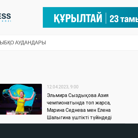
СЫ
БҚО АУДАНДАРЫ
12.04.2023, 9:00
Эльмира Сыздықова Азия
чемпионатында топ жарса,
Марина Седнева мен Елена
Шалыгина үштікті түйіндеді