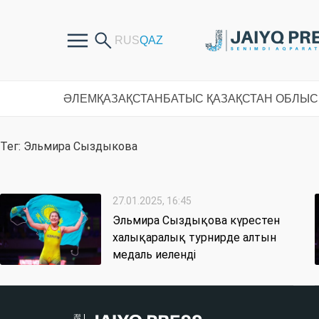
ӘЛЕМ
ҚАЗАҚСТАН
БАТЫС ҚАЗАҚСТАН ОБЛЫ
Тег: Эльмира Сыздыкова
27.01.2025, 16:45
Эльмира Сыздықова күрестен
халықаралық турнирде алтын
медаль иеленді