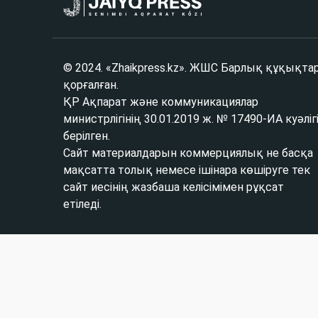
© 2024. «Zhaikpress.kz». ЖШС Барлық құқықта
қорғалған.
ҚР Ақпарат және коммуникациялар
министрлігінің 30.01.2019 ж. № 17490-ИА куәліг
берілген.
Сайт материалдарын коммерциялық не басқа
мақсатта толық немесе ішінара көшіруге тек
сайт иесінің жазбаша келісімімен рұқсат
етіледі.