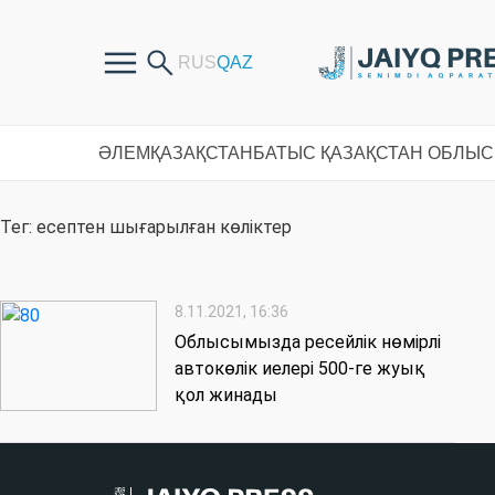
ӘЛЕМ
ҚАЗАҚСТАН
БАТЫС ҚАЗАҚСТАН ОБЛЫ
Тег: есептен шығарылған көліктер
8.11.2021, 16:36
Облысымызда ресейлік нөмірлі
автокөлік иелері 500-ге жуық
қол жинады