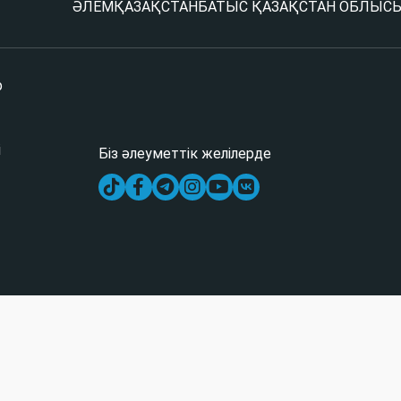
ӘЛЕМ
ҚАЗАҚСТАН
БАТЫС ҚАЗАҚСТАН ОБЛЫС
р
і
Біз әлеуметтік желілерде