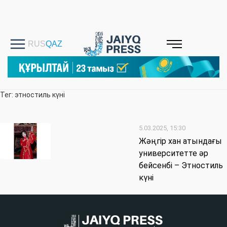
Тег: этностиль күні
5.03.2025, 15:30
Жәңгір хан атындағы
университетте әр
бейсенбі – Этностиль
күні