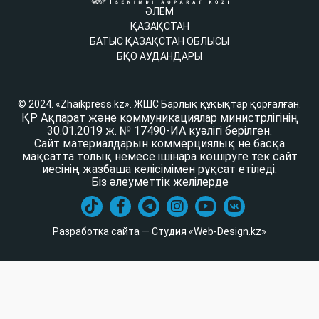
ӘЛЕМ
ҚАЗАҚСТАН
БАТЫС ҚАЗАҚСТАН ОБЛЫСЫ
БҚО АУДАНДАРЫ
© 2024. «Zhaikpress.kz». ЖШС Барлық құқықтар қорғалған.
ҚР Ақпарат және коммуникациялар министрлігінің
30.01.2019 ж. № 17490-ИА куәлігі берілген.
Сайт материалдарын коммерциялық не басқа
мақсатта толық немесе ішінара көшіруге тек сайт
иесінің жазбаша келісімімен рұқсат етіледі.
Біз әлеуметтік желілерде
Разработка сайта — Студия «Web-Design.kz»