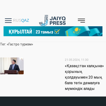
Тег: «Гастро туризм»
21.05.2024, 11:30
«Қазақстан халқына»
қорының
қолдауымен 20 мың
бала тегін демалуға
мүмкіндік алады