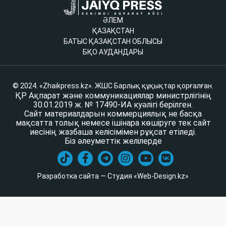
ӘЛЕМ
ҚАЗАҚСТАН
БАТЫС ҚАЗАҚСТАН ОБЛЫСЫ
БҚО АУДАНДАРЫ
© 2024. «Zhaikpress.kz». ЖШС Барлық құқықтар қорғалған.
ҚР Ақпарат және коммуникациялар министрлігінің
30.01.2019 ж. № 17490-ИА куәлігі берілген.
Сайт материалдарын коммерциялық не басқа
мақсатта толық немесе ішінара көшіруге тек сайт
иесінің жазбаша келісімімен рұқсат етіледі.
Біз әлеуметтік желілерде
Разработка сайта — Студия «Web-Design.kz»