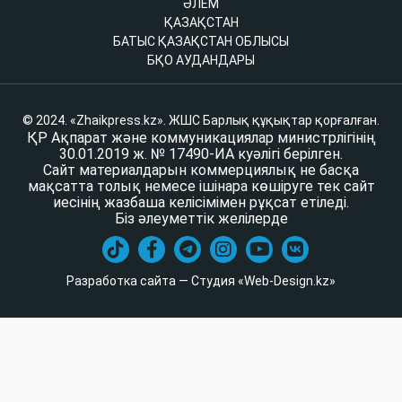
ӘЛЕМ
ҚАЗАҚСТАН
БАТЫС ҚАЗАҚСТАН ОБЛЫСЫ
БҚО АУДАНДАРЫ
© 2024. «Zhaikpress.kz». ЖШС Барлық құқықтар қорғалған.
ҚР Ақпарат және коммуникациялар министрлігінің
30.01.2019 ж. № 17490-ИА куәлігі берілген.
Сайт материалдарын коммерциялық не басқа
мақсатта толық немесе ішінара көшіруге тек сайт
иесінің жазбаша келісімімен рұқсат етіледі.
Біз әлеуметтік желілерде
Разработка сайта — Студия «Web-Design.kz»