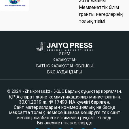
2018 жылғы
Мемлекеттік білім
гранты иегерлерінің
толық тізімі
ӘЛЕМ
ҚАЗАҚСТАН
БАТЫС ҚАЗАҚСТАН ОБЛЫСЫ
БҚО АУДАНДАРЫ
© 2024. «Zhaikpress.kz». ЖШС Барлық құқықтар қорғалған.
ҚР Ақпарат және коммуникациялар министрлігінің
30.01.2019 ж. № 17490-ИА куәлігі берілген.
Сайт материалдарын коммерциялық не басқа
мақсатта толық немесе ішінара көшіруге тек сайт
иесінің жазбаша келісімімен рұқсат етіледі.
Біз әлеуметтік желілерде