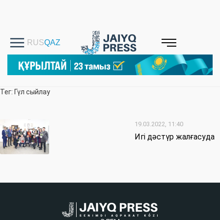
Тег: Гүл сыйлау
19.03.2022, 11:40
Игі дәстүр жалғасуда