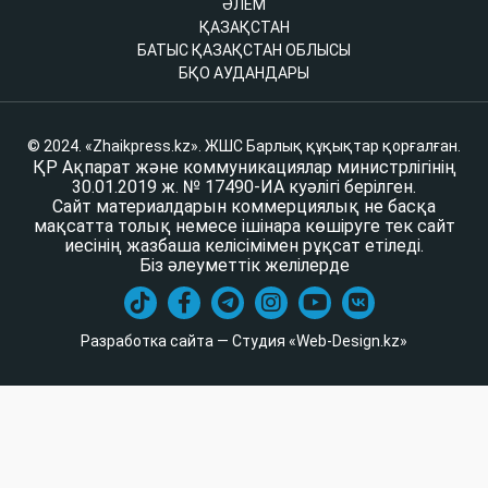
ӘЛЕМ
ҚАЗАҚСТАН
БАТЫС ҚАЗАҚСТАН ОБЛЫСЫ
БҚО АУДАНДАРЫ
© 2024. «Zhaikpress.kz». ЖШС Барлық құқықтар қорғалған.
ҚР Ақпарат және коммуникациялар министрлігінің
30.01.2019 ж. № 17490-ИА куәлігі берілген.
Сайт материалдарын коммерциялық не басқа
мақсатта толық немесе ішінара көшіруге тек сайт
иесінің жазбаша келісімімен рұқсат етіледі.
Біз әлеуметтік желілерде
Разработка сайта — Студия «Web-Design.kz»