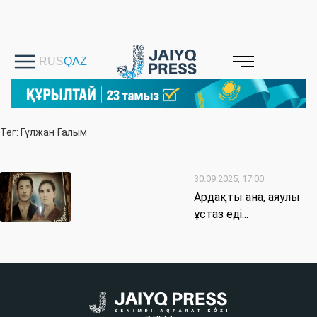
Тег: Гүлжан Ғалым
30.09.2025, 17:00
Ардақты ана, аяулы
ұстаз еді...