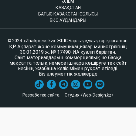
ӘЛЕМ
ҚАЗАҚСТАН
БАТЫС ҚАЗАҚСТАН ОБЛЫСЫ
БҚО АУДАНДАРЫ
© 2024. «Zhaikpress.kz». ЖШС Барлық құқықтар қорғалған.
ҚР Ақпарат және коммуникациялар министрлігінің
30.01.2019 ж. № 17490-ИА куәлігі берілген.
Сайт материалдарын коммерциялық не басқа
мақсатта толық немесе ішінара көшіруге тек сайт
иесінің жазбаша келісімімен рұқсат етіледі.
Біз әлеуметтік желілерде
Разработка сайта — Студия «Web-Design.kz»