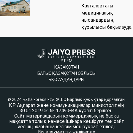
Казталовтағы
медициналық
нысандардың
құрылысы бақылауда
ӘЛЕМ
ҚАЗАҚСТАН
БАТЫС ҚАЗАҚСТАН ОБЛЫСЫ
БҚО АУДАНДАРЫ
© 2024. «Zhaikpress.kz». ЖШС Барлық құқықтар қорғалған.
ҚР Ақпарат және коммуникациялар министрлігінің
30.01.2019 ж. № 17490-ИА куәлігі берілген.
Сайт материалдарын коммерциялық не басқа
мақсатта толық немесе ішінара көшіруге тек сайт
иесінің жазбаша келісімімен рұқсат етіледі.
Біз әлеуметтік желілерде