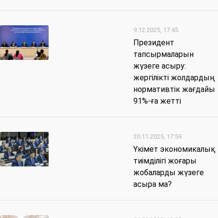
9.12.2025, 17:45
Президент
тапсырмаларын
жүзеге асыру:
жергілікті жолдардың
нормативтік жағдайы
91%-ға жетті
20.11.2025, 17:59
Үкімет экономикалық
тиімділігі жоғары
жобаларды жүзеге
асыра ма?