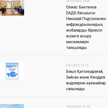
26.02.2025, 18:00
Олжас Бектенов
ЕАДБ басшысы
Николай Подгузовпен
инфрақұрылымдық
жобаларды бірлесіп
жүзеге асыру
мәселелерін
талқылады
9.01.2025, 13:15
Биыл Қатонқарағай,
Зайсан және Кендірлі
өңірлеріне әуежайлар
салынады
18.09.2023, 12:45