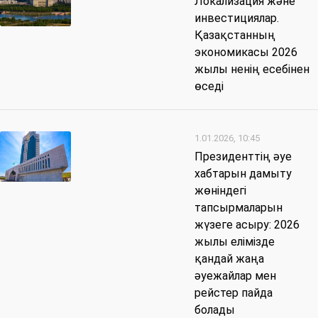
Локализация және
инвестициялар.
Қазақстанның
экономикасы 2026
жылы ненің есебінен
өседі
1.01.2026, 10:45
Президенттің әуе
хабтарын дамыту
жөніндегі
тапсырмаларын
жүзеге асыру: 2026
жылы елімізде
қандай жаңа
әуежайлар мен
рейстер пайда
болады