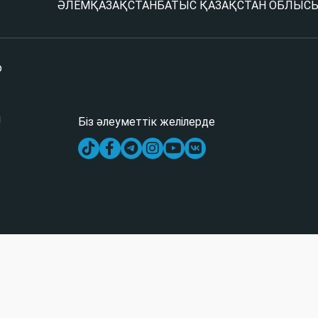
ӘЛЕМ
ҚАЗАҚСТАН
БАТЫС ҚАЗАҚСТАН ОБЛЫС
р
і
Біз әлеуметтік желілерде