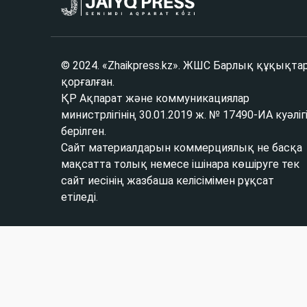
© 2024. «Zhaikpress.kz». ЖШС Барлық құқықта
қорғалған.
ҚР Ақпарат және коммуникациялар
министрлігінің 30.01.2019 ж. № 17490-ИА куәліг
берілген.
Сайт материалдарын коммерциялық не басқа
мақсатта толық немесе ішінара көшіруге тек
сайт иесінің жазбаша келісімімен рұқсат
етіледі.