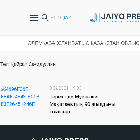
ӘЛЕМ
ҚАЗАҚСТАН
БАТЫС ҚАЗАҚСТАН ОБЛЫ
Тег: Қайрат Сағидуллин
9.02.2021, 19:03
Теректіде Мұқағали
Мақатаевтың 90 жылдығы
тойланды