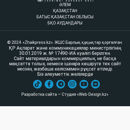
ӘЛЕМ
ҚАЗАҚСТАН
БАТЫС ҚАЗАҚСТАН ОБЛЫСЫ
БҚО АУДАНДАРЫ
© 2024. «Zhaikpress.kz». ЖШС Барлық құқықтар қорғалған.
ҚР Ақпарат және коммуникациялар министрлігінің
30.01.2019 ж. № 17490-ИА куәлігі берілген.
Сайт материалдарын коммерциялық не басқа
мақсатта толық немесе ішінара көшіруге тек сайт
иесінің жазбаша келісімімен рұқсат етіледі.
Біз әлеуметтік желілерде
Разработка сайта — Студия «Web-Design.kz»