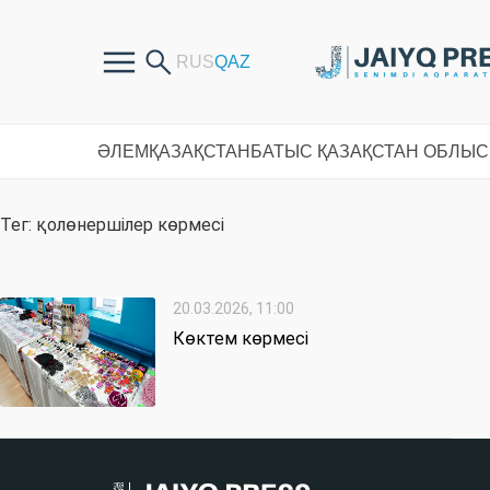
ӘЛЕМ
ҚАЗАҚСТАН
БАТЫС ҚАЗАҚСТАН ОБЛЫ
Тег: қолөнершілер көрмесі
20.03.2026, 11:00
Көктем көрмесі