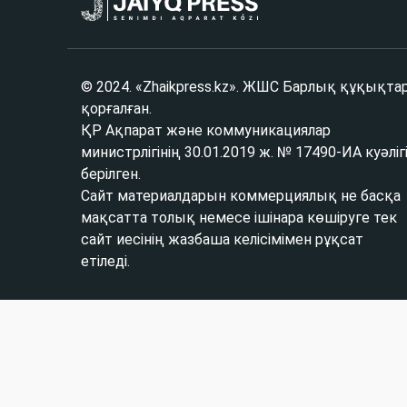
© 2024. «Zhaikpress.kz». ЖШС Барлық құқықта
қорғалған.
ҚР Ақпарат және коммуникациялар
министрлігінің 30.01.2019 ж. № 17490-ИА куәліг
берілген.
Сайт материалдарын коммерциялық не басқа
мақсатта толық немесе ішінара көшіруге тек
сайт иесінің жазбаша келісімімен рұқсат
етіледі.