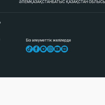
ӘЛЕМ
ҚАЗАҚСТАН
БАТЫС ҚАЗАҚСТАН ОБЛЫС
р
і
Біз әлеуметтік желілерде