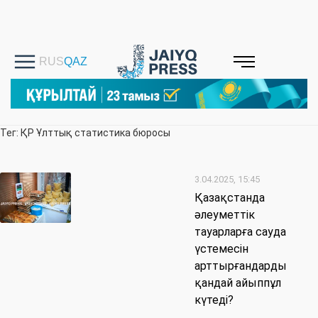
Тег: ҚР Ұлттық статистика бюросы
3.04.2025, 15:45
Қазақстанда
әлеуметтік
тауарларға сауда
үстемесін
арттырғандарды
қандай айыппұл
күтеді?