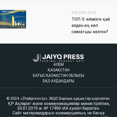
9.01.2024, 10:16
ТОП-5: елімізге қай
елден ең көп
саяхатшы келген?
ӘЛЕМ
ҚАЗАҚСТАН
БАТЫС ҚАЗАҚСТАН ОБЛЫСЫ
БҚО АУДАНДАРЫ
© 2024. «Zhaikpress.kz». ЖШС Барлық құқықтар қорғалған.
ҚР Ақпарат және коммуникациялар министрлігінің
30.01.2019 ж. № 17490-ИА куәлігі берілген.
Сайт материалдарын коммерциялық не басқа