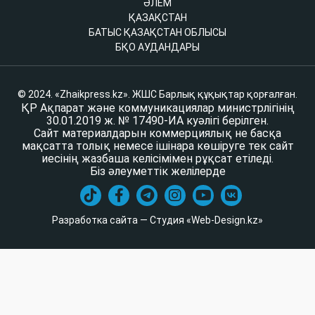
ӘЛЕМ
ҚАЗАҚСТАН
БАТЫС ҚАЗАҚСТАН ОБЛЫСЫ
БҚО АУДАНДАРЫ
© 2024. «Zhaikpress.kz». ЖШС Барлық құқықтар қорғалған.
ҚР Ақпарат және коммуникациялар министрлігінің
30.01.2019 ж. № 17490-ИА куәлігі берілген.
Сайт материалдарын коммерциялық не басқа
мақсатта толық немесе ішінара көшіруге тек сайт
иесінің жазбаша келісімімен рұқсат етіледі.
Біз әлеуметтік желілерде
Разработка сайта — Студия «Web-Design.kz»