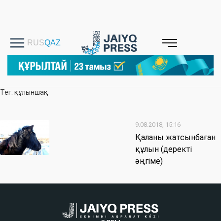
Тег: құлыншақ
9.08.2018, 15:16
Қаланы жатсынбаған
құлын (деректі
әңгіме)