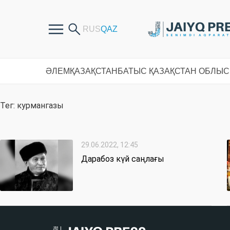
ӘЛЕМ
ҚАЗАҚСТАН
БАТЫС ҚАЗАҚСТАН ОБЛЫ
Тег: курмангазы
29.06.2022, 12:45
Дарабоз күй саңлағы