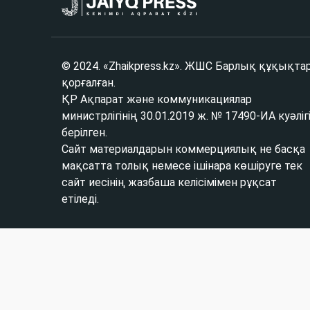
© 2024. «Zhaikpress.kz». ЖШС Барлық құқықта
қорғалған.
ҚР Ақпарат және коммуникациялар
министрлігінің 30.01.2019 ж. № 17490-ИА куәліг
берілген.
Сайт материалдарын коммерциялық не басқа
мақсатта толық немесе ішінара көшіруге тек
сайт иесінің жазбаша келісімімен рұқсат
етіледі.