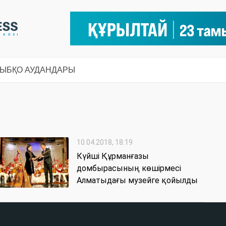
СЫ
БҚО АУДАНДАРЫ
10.04.2018, 18:19
Күйші Құрманғазы
домбырасының көшірмесі
Алматыдағы музейге қойылды