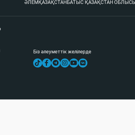
ӘЛЕМ
ҚАЗАҚСТАН
БАТЫС ҚАЗАҚСТАН ОБЛЫС
р
і
Біз әлеуметтік желілерде