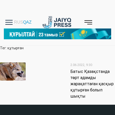
Тег: құтырған
2.06.2022, 9:30
Батыс Қазақстанда
төрт адамды
жарақаттаған қасқыр
құтырған болып
шықты