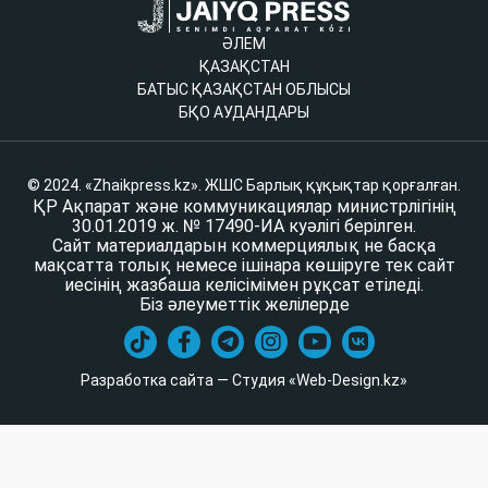
ӘЛЕМ
ҚАЗАҚСТАН
БАТЫС ҚАЗАҚСТАН ОБЛЫСЫ
БҚО АУДАНДАРЫ
© 2024. «Zhaikpress.kz». ЖШС Барлық құқықтар қорғалған.
ҚР Ақпарат және коммуникациялар министрлігінің
30.01.2019 ж. № 17490-ИА куәлігі берілген.
Сайт материалдарын коммерциялық не басқа
мақсатта толық немесе ішінара көшіруге тек сайт
иесінің жазбаша келісімімен рұқсат етіледі.
Біз әлеуметтік желілерде
Разработка сайта — Студия «Web-Design.kz»