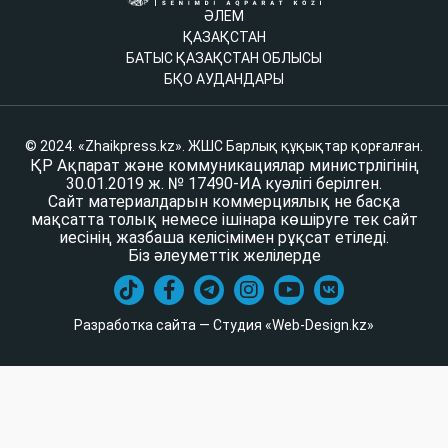
ӘЛЕМ
ҚАЗАҚСТАН
БАТЫС ҚАЗАҚСТАН ОБЛЫСЫ
БҚО АУДАНДАРЫ
© 2024. «Zhaikpress.kz». ЖШС Барлық құқықтар қорғалған.
ҚР Ақпарат және коммуникациялар министрлігінің
30.01.2019 ж. № 17490-ИА куәлігі берілген.
Сайт материалдарын коммерциялық не басқа
мақсатта толық немесе ішінара көшіруге тек сайт
иесінің жазбаша келісімімен рұқсат етіледі.
Біз әлеуметтік желілерде
Разработка сайта — Студия «Web-Design.kz»