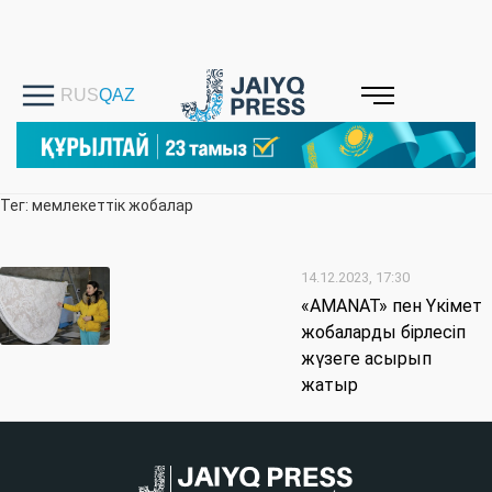
Тег: мемлекеттік жобалар
14.12.2023, 17:30
«AMANAT» пен Үкімет
жобаларды бірлесіп
жүзеге асырып
жатыр