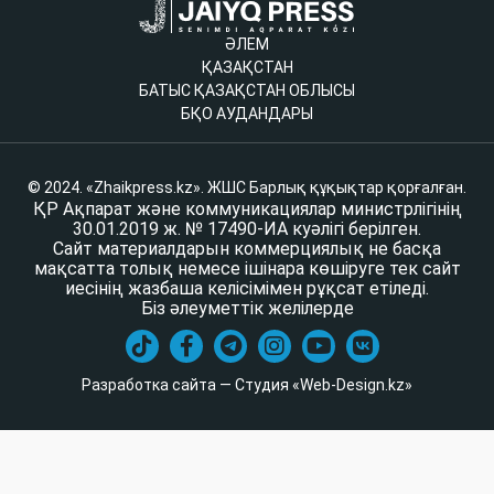
ӘЛЕМ
ҚАЗАҚСТАН
БАТЫС ҚАЗАҚСТАН ОБЛЫСЫ
БҚО АУДАНДАРЫ
© 2024. «Zhaikpress.kz». ЖШС Барлық құқықтар қорғалған.
ҚР Ақпарат және коммуникациялар министрлігінің
30.01.2019 ж. № 17490-ИА куәлігі берілген.
Сайт материалдарын коммерциялық не басқа
мақсатта толық немесе ішінара көшіруге тек сайт
иесінің жазбаша келісімімен рұқсат етіледі.
Біз әлеуметтік желілерде
Разработка сайта — Студия «Web-Design.kz»