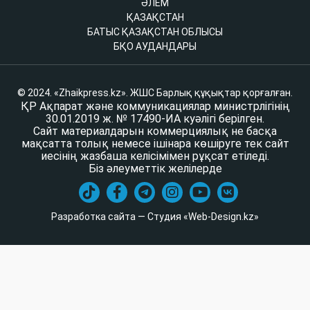
ӘЛЕМ
ҚАЗАҚСТАН
БАТЫС ҚАЗАҚСТАН ОБЛЫСЫ
БҚО АУДАНДАРЫ
© 2024. «Zhaikpress.kz». ЖШС Барлық құқықтар қорғалған.
ҚР Ақпарат және коммуникациялар министрлігінің
30.01.2019 ж. № 17490-ИА куәлігі берілген.
Сайт материалдарын коммерциялық не басқа
мақсатта толық немесе ішінара көшіруге тек сайт
иесінің жазбаша келісімімен рұқсат етіледі.
Біз әлеуметтік желілерде
Разработка сайта — Студия «Web-Design.kz»