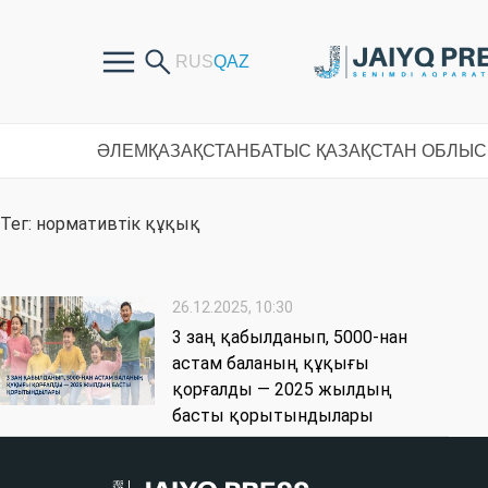
ӘЛЕМ
ҚАЗАҚСТАН
БАТЫС ҚАЗАҚСТАН ОБЛЫ
Тег: нормативтік құқық
26.12.2025, 10:30
3 заң қабылданып, 5000-нан
астам баланың құқығы
қорғалды — 2025 жылдың
басты қорытындылары