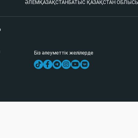
ӘЛЕМ
ҚАЗАҚСТАН
БАТЫС ҚАЗАҚСТАН ОБЛЫС
р
і
Біз әлеуметтік желілерде