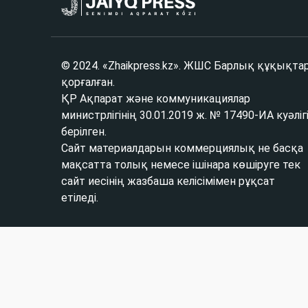
© 2024. «Zhaikpress.kz». ЖШС Барлық құқықта
қорғалған.
ҚР Ақпарат және коммуникациялар
министрлігінің 30.01.2019 ж. № 17490-ИА куәліг
берілген.
Сайт материалдарын коммерциялық не басқа
мақсатта толық немесе ішінара көшіруге тек
сайт иесінің жазбаша келісімімен рұқсат
етіледі.