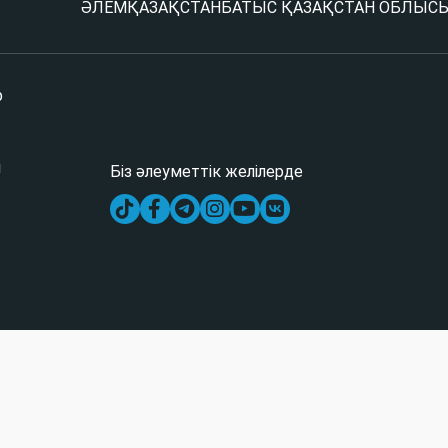
ӘЛЕМ
ҚАЗАҚСТАН
БАТЫС ҚАЗАҚСТАН ОБЛЫС
р
і
Біз әлеуметтік желілерде