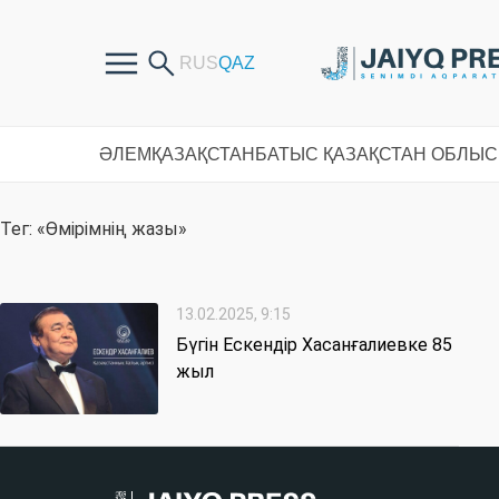
ӘЛЕМ
ҚАЗАҚСТАН
БАТЫС ҚАЗАҚСТАН ОБЛЫ
Тег: «Өмірімнің жазы»
13.02.2025, 9:15
Бүгін Ескендір Хасанғалиевке 85
жыл