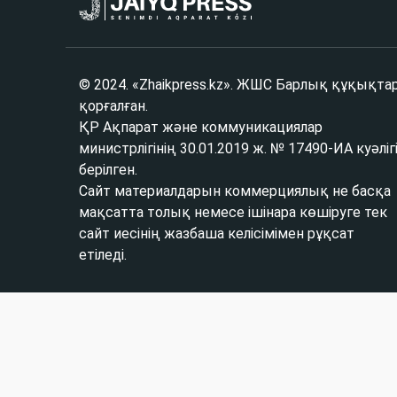
© 2024. «Zhaikpress.kz». ЖШС Барлық құқықта
қорғалған.
ҚР Ақпарат және коммуникациялар
министрлігінің 30.01.2019 ж. № 17490-ИА куәліг
берілген.
Сайт материалдарын коммерциялық не басқа
мақсатта толық немесе ішінара көшіруге тек
сайт иесінің жазбаша келісімімен рұқсат
етіледі.