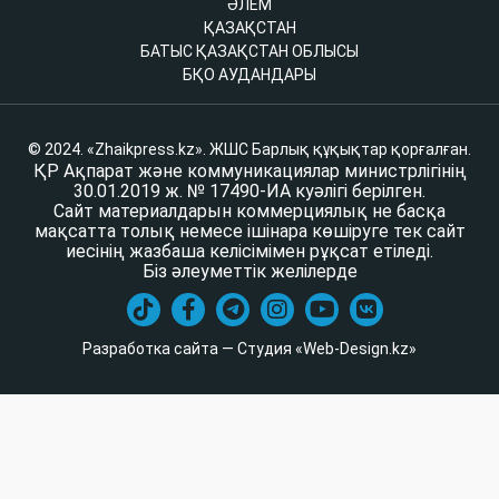
ӘЛЕМ
ҚАЗАҚСТАН
БАТЫС ҚАЗАҚСТАН ОБЛЫСЫ
БҚО АУДАНДАРЫ
© 2024. «Zhaikpress.kz». ЖШС Барлық құқықтар қорғалған.
ҚР Ақпарат және коммуникациялар министрлігінің
30.01.2019 ж. № 17490-ИА куәлігі берілген.
Сайт материалдарын коммерциялық не басқа
мақсатта толық немесе ішінара көшіруге тек сайт
иесінің жазбаша келісімімен рұқсат етіледі.
Біз әлеуметтік желілерде
Разработка сайта — Студия «Web-Design.kz»