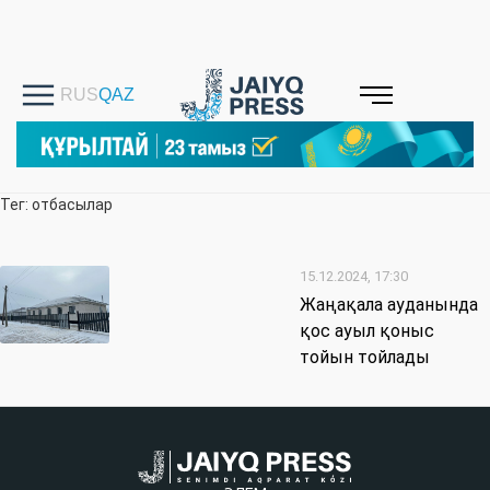
Тег: отбасылар
15.12.2024, 17:30
Жаңақала ауданында
қос ауыл қоныс
тойын тойлады