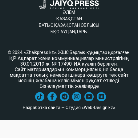
ӘЛЕМ
ҚАЗАҚСТАН
БАТЫС ҚАЗАҚСТАН ОБЛЫСЫ
БҚО АУДАНДАРЫ
© 2024. «Zhaikpress.kz». ЖШС Барлық құқықтар қорғалған.
ҚР Ақпарат және коммуникациялар министрлігінің
30.01.2019 ж. № 17490-ИА куәлігі берілген.
Сайт материалдарын коммерциялық не басқа
мақсатта толық немесе ішінара көшіруге тек сайт
иесінің жазбаша келісімімен рұқсат етіледі.
Біз әлеуметтік желілерде
Разработка сайта — Студия «Web-Design.kz»