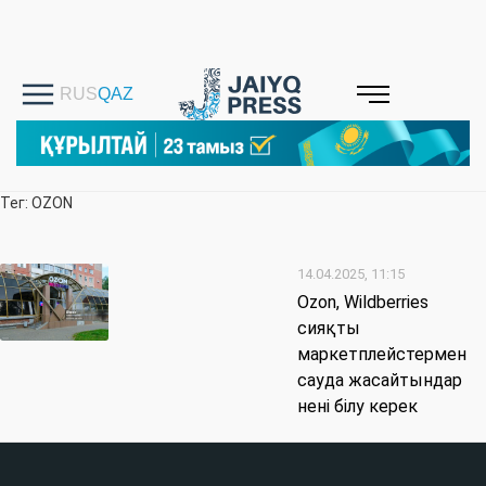
Тег: OZON
14.04.2025, 11:15
Ozon, Wildberries
сияқты
маркетплейстермен
сауда жасайтындар
нені білу керек