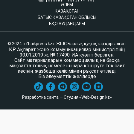
ӘЛЕМ
ҚАЗАҚСТАН
БАТЫС ҚАЗАҚСТАН ОБЛЫСЫ
БҚО АУДАНДАРЫ
© 2024. «Zhaikpress.kz». ЖШС Барлық құқықтар қорғалған.
ҚР Ақпарат және коммуникациялар министрлігінің
30.01.2019 ж. № 17490-ИА куәлігі берілген.
Сайт материалдарын коммерциялық не басқа
мақсатта толық немесе ішінара көшіруге тек сайт
иесінің жазбаша келісімімен рұқсат етіледі.
Біз әлеуметтік желілерде
Разработка сайта — Студия «Web-Design.kz»