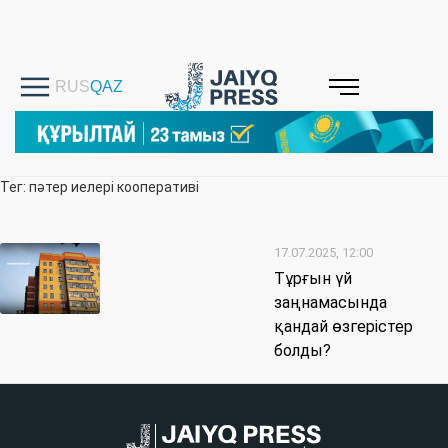
Тег: пәтер иелері кооперативі
17.07.2025, 12:00
Тұрғын үй
заңнамасында
қандай өзгерістер
болды?