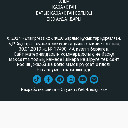
ӘЛЕМ
ҚАЗАҚСТАН
БАТЫС ҚАЗАҚСТАН ОБЛЫСЫ
БҚО АУДАНДАРЫ
© 2024. «Zhaikpress.kz». ЖШС Барлық құқықтар қорғалған.
ҚР Ақпарат және коммуникациялар министрлігінің
30.01.2019 ж. № 17490-ИА куәлігі берілген.
Сайт материалдарын коммерциялық не басқа
мақсатта толық немесе ішінара көшіруге тек сайт
иесінің жазбаша келісімімен рұқсат етіледі.
Біз әлеуметтік желілерде
Разработка сайта — Студия «Web-Design.kz»