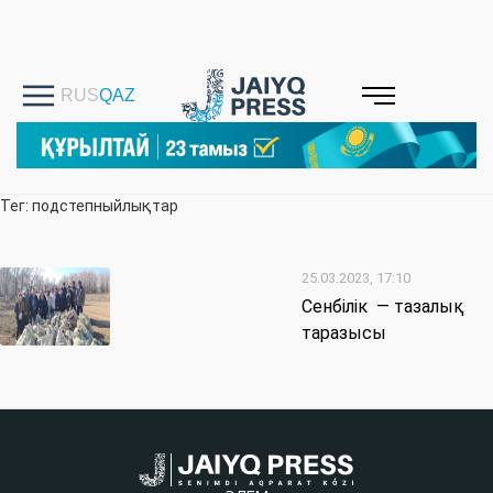
Тег: подстепныйлықтар
25.03.2023, 17:10
Сенбілік — тазалық
таразысы