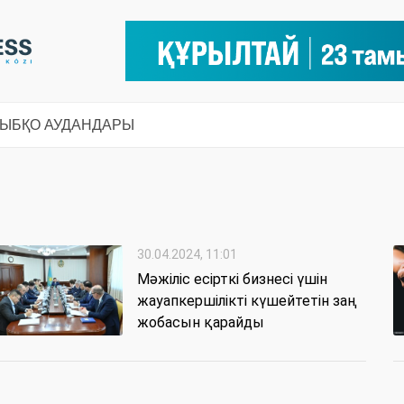
СЫ
БҚО АУДАНДАРЫ
30.04.2024, 11:01
Мәжіліс есірткі бизнесі үшін
жауапкершілікті күшейтетін заң
жобасын қарайды