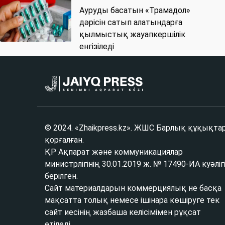
Ауруды басатын «Трамадол»
дәрісін сатып алатындарға
қылмыстық жауапкершілік
енгізіледі
© 2024. «Zhaikpress.kz». ЖШС Барлық құқықта
қорғалған.
ҚР Ақпарат және коммуникациялар
министрлігінің 30.01.2019 ж. № 17490-ИА куәліг
берілген.
Сайт материалдарын коммерциялық не басқа
мақсатта толық немесе ішінара көшіруге тек
сайт иесінің жазбаша келісімімен рұқсат
етіледі.