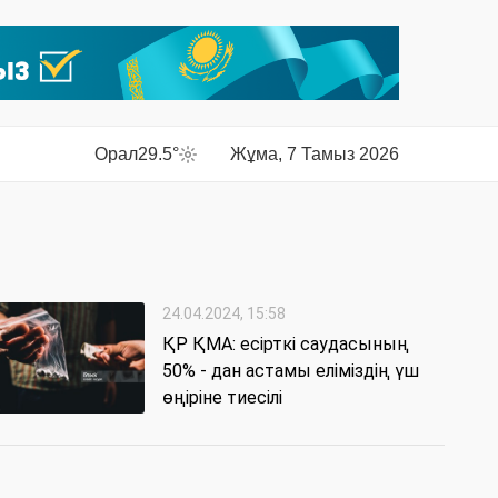
Орал
29.5°
Жұма, 7 Тамыз 2026
24.04.2024, 15:58
ҚР ҚМА: есірткі саудасының
50% - дан астамы еліміздің үш
өңіріне тиесілі