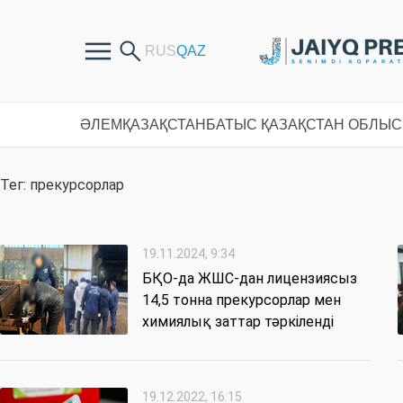
ӘЛЕМ
ҚАЗАҚСТАН
БАТЫС ҚАЗАҚСТАН ОБЛЫ
Тег: прекурсорлар
19.11.2024, 9:34
БҚО-да ЖШС-дан лицензиясыз
14,5 тонна прекурсорлар мен
химиялық заттар тәркіленді
19.12.2022, 16:15