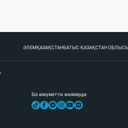
ӘЛЕМ
ҚАЗАҚСТАН
БАТЫС ҚАЗАҚСТАН ОБЛЫС
р
і
Біз әлеуметтік желілерде