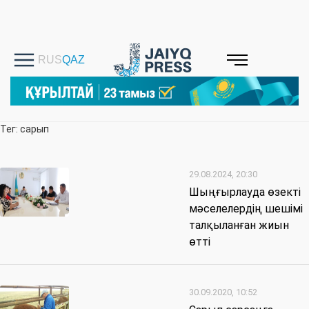
Тег: сарып
29.08.2024, 20:30
Шыңғырлауда өзекті
мәселелердің шешімі
талқыланған жиын
өтті
30.09.2020, 10:52