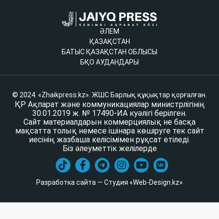
ӘЛЕМ
ҚАЗАҚСТАН
БАТЫС ҚАЗАҚСТАН ОБЛЫСЫ
БҚО АУДАНДАРЫ
© 2024. «Zhaikpress.kz». ЖШС Барлық құқықтар қорғалған.
ҚР Ақпарат және коммуникациялар министрлігінің
30.01.2019 ж. № 17490-ИА куәлігі берілген.
Сайт материалдарын коммерциялық не басқа
мақсатта толық немесе ішінара көшіруге тек сайт
иесінің жазбаша келісімімен рұқсат етіледі.
Біз әлеуметтік желілерде
Разработка сайта — Студия «Web-Design.kz»