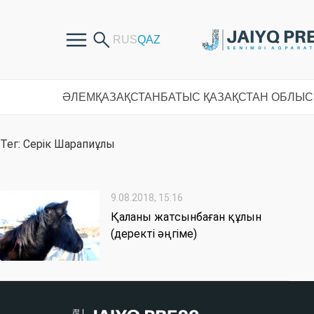
ӘЛЕМ
ҚАЗАҚСТАН
БАТЫС ҚАЗАҚСТАН ОБЛЫ
Тег: Серік Шарапиұлы
9.08.2018, 15:16
Қаланы жатсынбаған құлын
(деректі әңгіме)