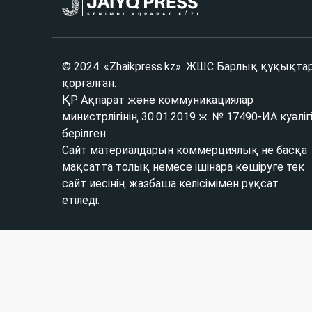
© 2024. «Zhaikpress.kz». ЖШС Барлық құқықта
қорғалған.
ҚР Ақпарат және коммуникациялар
министрлігінің 30.01.2019 ж. № 17490-ИА куәліг
берілген.
Сайт материалдарын коммерциялық не басқа
мақсатта толық немесе ішінара көшіруге тек
сайт иесінің жазбаша келісімімен рұқсат
етіледі.