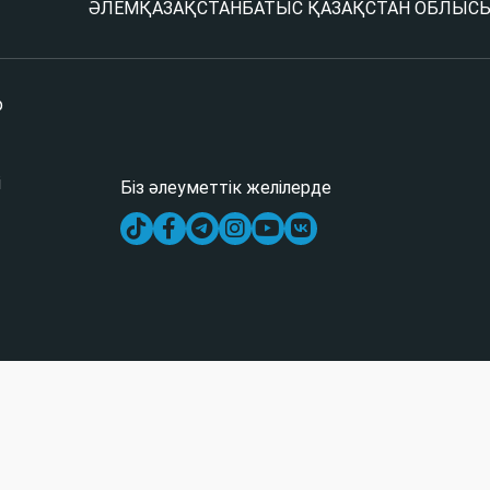
ӘЛЕМ
ҚАЗАҚСТАН
БАТЫС ҚАЗАҚСТАН ОБЛЫС
р
і
Біз әлеуметтік желілерде