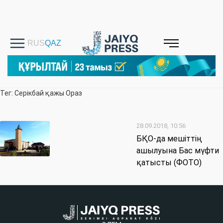
Тег: Серікбай қажы Ораз
28.09.2018, 10:56
БҚО-да мешіттің
ашылуына Бас мүфти
қатысты (ФОТО)