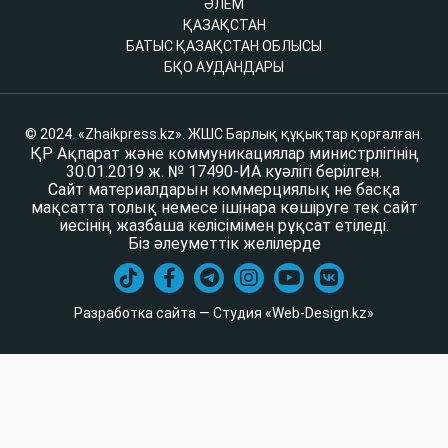
ӘЛЕМ
ҚАЗАҚСТАН
БАТЫС ҚАЗАҚСТАН ОБЛЫСЫ
БҚО АУДАНДАРЫ
© 2024. «Zhaikpress.kz». ЖШС Барлық құқықтар қорғалған.
ҚР Ақпарат және коммуникациялар министрлігінің
30.01.2019 ж. № 17490-ИА куәлігі берілген.
Сайт материалдарын коммерциялық не басқа
мақсатта толық немесе ішінара көшіруге тек сайт
иесінің жазбаша келісімімен рұқсат етіледі.
Біз әлеуметтік желілерде
Разработка сайта — Студия «Web-Design.kz»