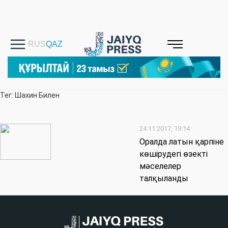
Тег: Шахин Билен
24.11.2017, 19:14
Оралда латын қарпіне
көшірудегі өзекті
мәселелер
талқыланды