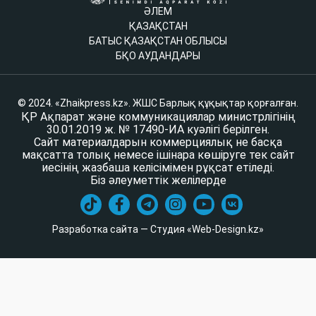
ӘЛЕМ
ҚАЗАҚСТАН
БАТЫС ҚАЗАҚСТАН ОБЛЫСЫ
БҚО АУДАНДАРЫ
© 2024. «Zhaikpress.kz». ЖШС Барлық құқықтар қорғалған.
ҚР Ақпарат және коммуникациялар министрлігінің
30.01.2019 ж. № 17490-ИА куәлігі берілген.
Сайт материалдарын коммерциялық не басқа
мақсатта толық немесе ішінара көшіруге тек сайт
иесінің жазбаша келісімімен рұқсат етіледі.
Біз әлеуметтік желілерде
Разработка сайта — Студия «Web-Design.kz»