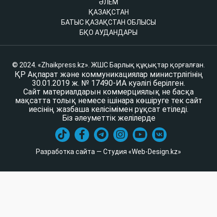
ӘЛЕМ
ҚАЗАҚСТАН
БАТЫС ҚАЗАҚСТАН ОБЛЫСЫ
БҚО АУДАНДАРЫ
© 2024. «Zhaikpress.kz». ЖШС Барлық құқықтар қорғалған.
ҚР Ақпарат және коммуникациялар министрлігінің
30.01.2019 ж. № 17490-ИА куәлігі берілген.
Сайт материалдарын коммерциялық не басқа
мақсатта толық немесе ішінара көшіруге тек сайт
иесінің жазбаша келісімімен рұқсат етіледі.
Біз әлеуметтік желілерде
Разработка сайта — Студия «Web-Design.kz»