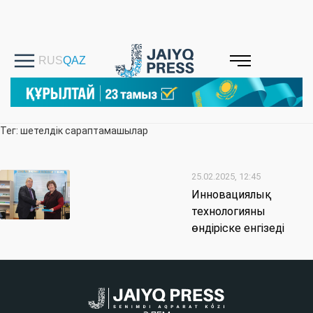
Тег: шетелдік сараптамашылар
25.02.2025, 12:45
Инновациялық
технологияны
өндіріске енгізеді