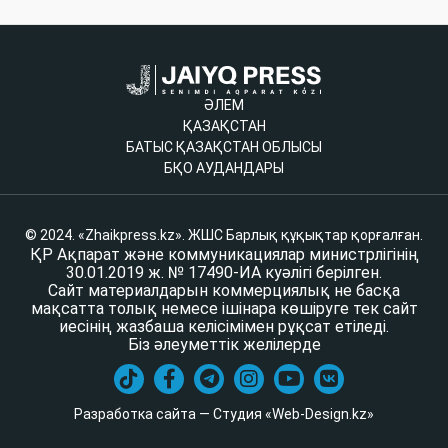
ӘЛЕМ
ҚАЗАҚСТАН
БАТЫС ҚАЗАҚСТАН ОБЛЫСЫ
БҚО АУДАНДАРЫ
© 2024. «Zhaikpress.kz». ЖШС Барлық құқықтар қорғалған.
ҚР Ақпарат және коммуникациялар министрлігінің
30.01.2019 ж. № 17490-ИА куәлігі берілген.
Сайт материалдарын коммерциялық не басқа
мақсатта толық немесе ішінара көшіруге тек сайт
иесінің жазбаша келісімімен рұқсат етіледі.
Біз әлеуметтік желілерде
Разработка сайта — Студия «Web-Design.kz»