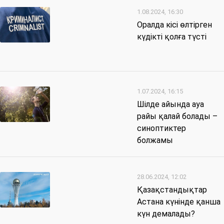
1.08.2024, 16:30
Оралда кісі өлтірген
күдікті қолға түсті
1.07.2024, 16:15
Шілде айында ауа
райы қалай болады –
синоптиктер
болжамы
28.06.2024, 12:02
Қазақстандықтар
Астана күнінде қанша
күн демалады?