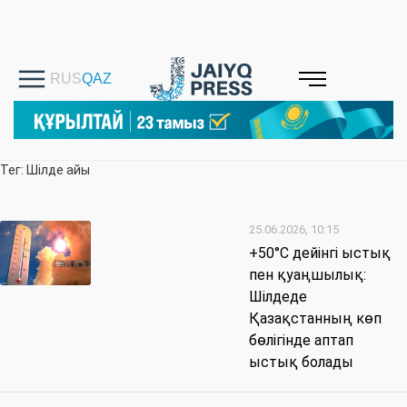
Тег: Шілде айы
25.06.2026, 10:15
+50°C дейінгі ыстық
пен қуаңшылық:
Шілдеде
Қазақстанның көп
бөлігінде аптап
ыстық болады