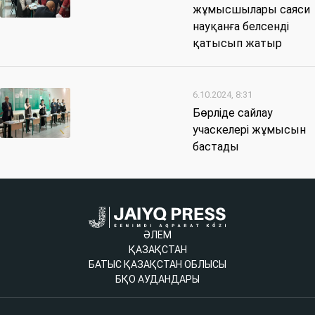
жұмысшылары саяси
науқанға белсенді
қатысып жатыр
6.10.2024, 8:31
Бөрліде сайлау
учаскелері жұмысын
бастады
ӘЛЕМ
ҚАЗАҚСТАН
БАТЫС ҚАЗАҚСТАН ОБЛЫСЫ
БҚО АУДАНДАРЫ