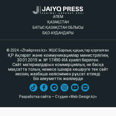
ӘЛЕМ
ҚАЗАҚСТАН
БАТЫС ҚАЗАҚСТАН ОБЛЫСЫ
БҚО АУДАНДАРЫ
© 2024. «Zhaikpress.kz». ЖШС Барлық құқықтар қорғалған.
ҚР Ақпарат және коммуникациялар министрлігінің
30.01.2019 ж. № 17490-ИА куәлігі берілген.
Сайт материалдарын коммерциялық не басқа
мақсатта толық немесе ішінара көшіруге тек сайт
иесінің жазбаша келісімімен рұқсат етіледі.
Біз әлеуметтік желілерде
Разработка сайта — Студия «Web-Design.kz»