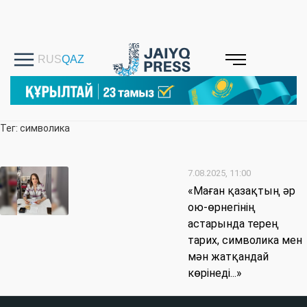
Тег: символика
7.08.2025, 11:00
«Маған қазақтың әр
ою-өрнегінің
астарында терең
тарих, символика мен
мән жатқандай
көрінеді...»