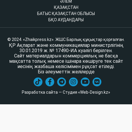
ӘЛЕМ
ҚАЗАҚСТАН
БАТЫС ҚАЗАҚСТАН ОБЛЫСЫ
БҚО АУДАНДАРЫ
© 2024. «Zhaikpress.kz». ЖШС Барлық құқықтар қорғалған.
ҚР Ақпарат және коммуникациялар министрлігінің
30.01.2019 ж. № 17490-ИА куәлігі берілген.
Сайт материалдарын коммерциялық не басқа
мақсатта толық немесе ішінара көшіруге тек сайт
иесінің жазбаша келісімімен рұқсат етіледі.
Біз әлеуметтік желілерде
Разработка сайта — Студия «Web-Design.kz»