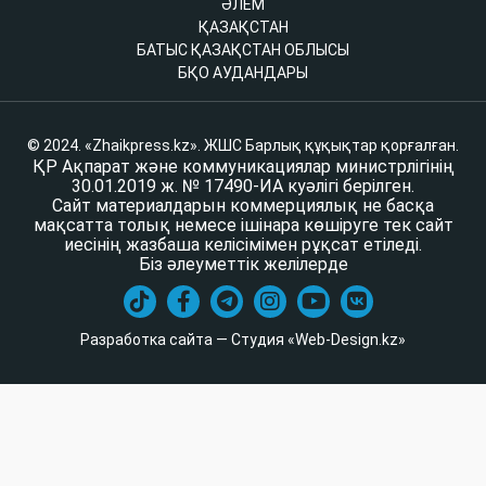
ӘЛЕМ
ҚАЗАҚСТАН
БАТЫС ҚАЗАҚСТАН ОБЛЫСЫ
БҚО АУДАНДАРЫ
© 2024. «Zhaikpress.kz». ЖШС Барлық құқықтар қорғалған.
ҚР Ақпарат және коммуникациялар министрлігінің
30.01.2019 ж. № 17490-ИА куәлігі берілген.
Сайт материалдарын коммерциялық не басқа
мақсатта толық немесе ішінара көшіруге тек сайт
иесінің жазбаша келісімімен рұқсат етіледі.
Біз әлеуметтік желілерде
Разработка сайта — Студия «Web-Design.kz»