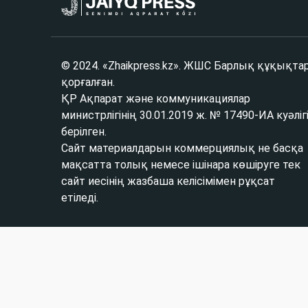
© 2024. «Zhaikpress.kz». ЖШС Барлық құқықта
қорғалған.
ҚР Ақпарат және коммуникациялар
министрлігінің 30.01.2019 ж. № 17490-ИА куәліг
берілген.
Сайт материалдарын коммерциялық не басқа
мақсатта толық немесе ішінара көшіруге тек
сайт иесінің жазбаша келісімімен рұқсат
етіледі.