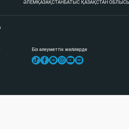
ӘЛЕМ
ҚАЗАҚСТАН
БАТЫС ҚАЗАҚСТАН ОБЛЫС
р
і
Біз әлеуметтік желілерде