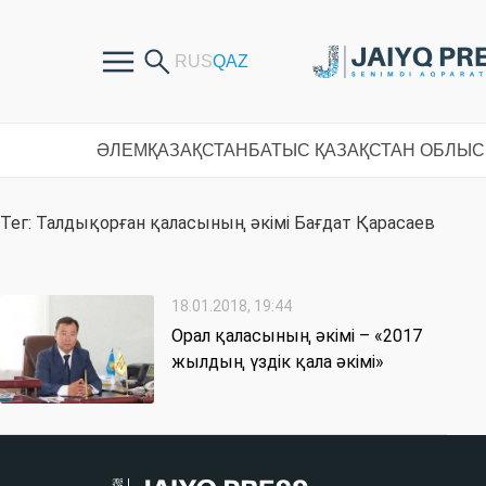
ӘЛЕМ
ҚАЗАҚСТАН
БАТЫС ҚАЗАҚСТАН ОБЛЫ
Тег: Талдықорған қаласының әкімі Бағдат Қарасаев
18.01.2018, 19:44
Орал қаласының әкімі – «2017
жылдың үздік қала әкімі»