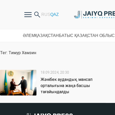
ӘЛЕМ
ҚАЗАҚСТАН
БАТЫС ҚАЗАҚСТАН ОБЛЫ
Тег: Тимур Хамзин
18.09.2024, 20:30
Жәнібек аудандық мансап
орталығына жаңа басшы
тағайындалды