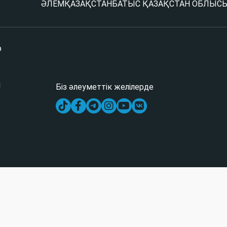
ӘЛЕМ
ҚАЗАҚСТАН
БАТЫС ҚАЗАҚСТАН ОБЛЫС
р
і
Біз әлеуметтік желілерде