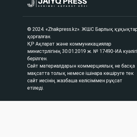
© 2024. «Zhaikpress.kz». ЖШС Барлық құқықта
қорғалған.
ҚР Ақпарат және коммуникациялар
министрлігінің 30.01.2019 ж. № 17490-ИА куәліг
берілген.
Сайт материалдарын коммерциялық не басқа
мақсатта толық немесе ішінара көшіруге тек
сайт иесінің жазбаша келісімімен рұқсат
етіледі.