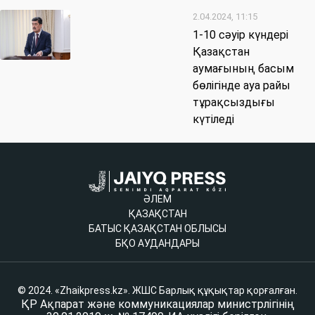
2.04.2024, 11:15
1-10 сәуір күндері
Қазақстан
аумағының басым
бөлігінде ауа райы
тұрақсыздығы
күтіледі
ӘЛЕМ
ҚАЗАҚСТАН
БАТЫС ҚАЗАҚСТАН ОБЛЫСЫ
БҚО АУДАНДАРЫ
© 2024. «Zhaikpress.kz». ЖШС Барлық құқықтар қорғалған.
ҚР Ақпарат және коммуникациялар министрлігінің