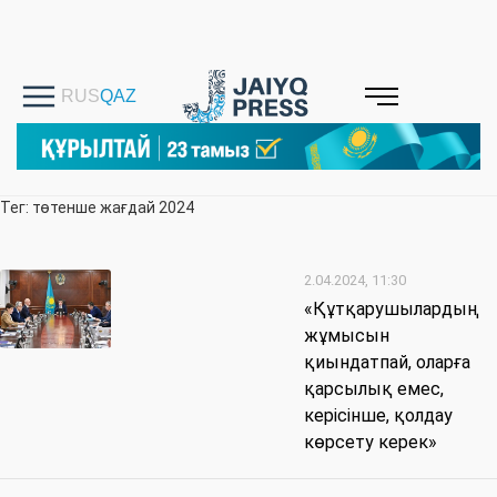
Тег: төтенше жағдай 2024
2.04.2024, 11:30
«Құтқарушылардың
жұмысын
қиындатпай, оларға
қарсылық емес,
керісінше, қолдау
көрсету керек»