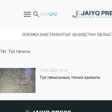
ӘЛЕМ
ҚАЗАҚСТАН
БАТЫС ҚАЗАҚСТАН ОБЛЫ
Тег: Түз тағысы
13.05.2022, 10:14
Түз тағысының тосын қылығы