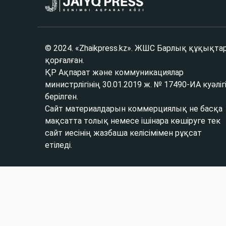
© 2024. «Zhaikpress.kz». ЖШС Барлық құқықта
қорғалған.
ҚР Ақпарат және коммуникациялар
министрлігінің 30.01.2019 ж. № 17490-ИА куәліг
берілген.
Сайт материалдарын коммерциялық не басқа
мақсатта толық немесе ішінара көшіруге тек
сайт иесінің жазбаша келісімімен рұқсат
етіледі.