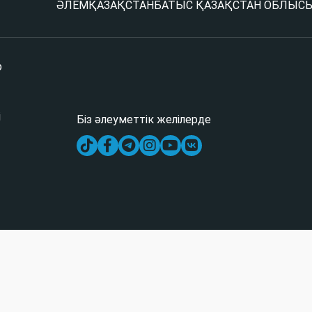
ӘЛЕМ
ҚАЗАҚСТАН
БАТЫС ҚАЗАҚСТАН ОБЛЫС
р
і
Біз әлеуметтік желілерде