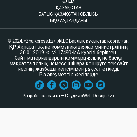
ӘЛЕМ
ҚАЗАҚСТАН
БАТЫС ҚАЗАҚСТАН ОБЛЫСЫ
БҚО АУДАНДАРЫ
© 2024. «Zhaikpress.kz». ЖШС Барлық құқықтар қорғалған.
ҚР Ақпарат және коммуникациялар министрлігінің
30.01.2019 ж. № 17490-ИА куәлігі берілген.
Сайт материалдарын коммерциялық не басқа
мақсатта толық немесе ішінара көшіруге тек сайт
иесінің жазбаша келісімімен рұқсат етіледі.
Біз әлеуметтік желілерде
Разработка сайта — Студия «Web-Design.kz»