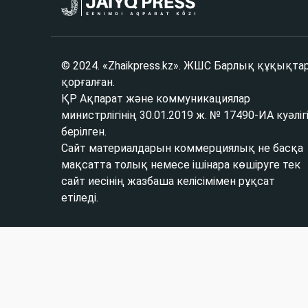
© 2024. «Zhaikpress.kz». ЖШС Барлық құқықта
қорғалған.
ҚР Ақпарат және коммуникациялар
министрлігінің 30.01.2019 ж. № 17490-ИА куәліг
берілген.
Сайт материалдарын коммерциялық не басқа
мақсатта толық немесе ішінара көшіруге тек
сайт иесінің жазбаша келісімімен рұқсат
етіледі.