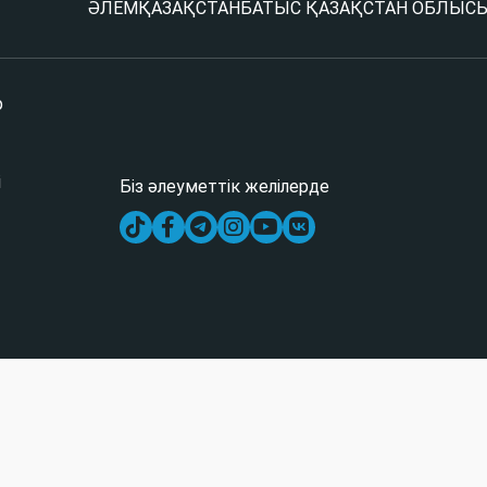
ӘЛЕМ
ҚАЗАҚСТАН
БАТЫС ҚАЗАҚСТАН ОБЛЫС
р
і
Біз әлеуметтік желілерде