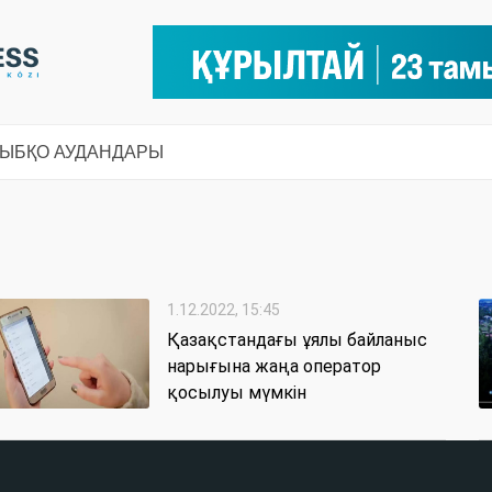
СЫ
БҚО АУДАНДАРЫ
1.12.2022, 15:45
Қазақстандағы ұялы байланыс
нарығына жаңа оператор
қосылуы мүмкін