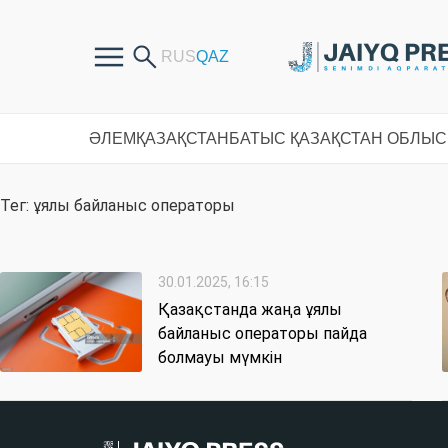
ӘЛЕМ
ҚАЗАҚСТАН
БАТЫС ҚАЗАҚСТАН ОБЛЫ
Тег: ұялы байланыс операторы
30.01.2025, 16:15
Қазақстанда жаңа ұялы
байланыс операторы пайда
болмауы мүмкін