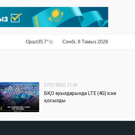
Орал
35.7°
Сенбі, 8 Тамыз 2026
27.07.2022, 11:30
БҚО ауылдарында LTE (4G) іске
қосылды