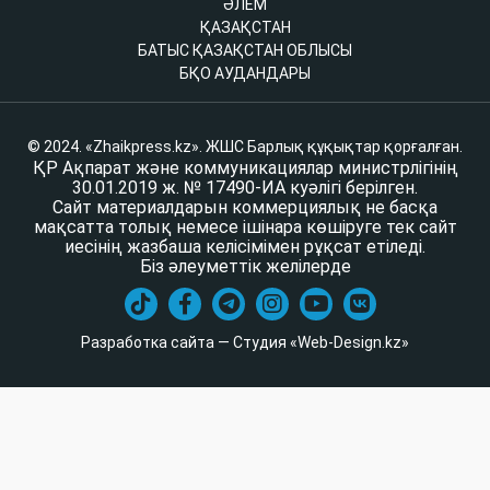
ӘЛЕМ
ҚАЗАҚСТАН
БАТЫС ҚАЗАҚСТАН ОБЛЫСЫ
БҚО АУДАНДАРЫ
© 2024. «Zhaikpress.kz». ЖШС Барлық құқықтар қорғалған.
ҚР Ақпарат және коммуникациялар министрлігінің
30.01.2019 ж. № 17490-ИА куәлігі берілген.
Сайт материалдарын коммерциялық не басқа
мақсатта толық немесе ішінара көшіруге тек сайт
иесінің жазбаша келісімімен рұқсат етіледі.
Біз әлеуметтік желілерде
Разработка сайта — Студия «Web-Design.kz»