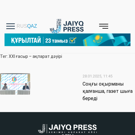
Тег: ХХІ ғасыр – ақпарат дәуірі
28.01.2025, 11:45
Соңғы оқырманы
қалғанша, газет шыға
береді